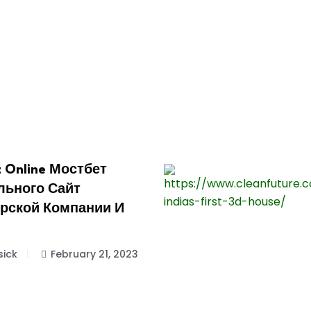
 Online Мостбет
ьного Сайт
рской Компании И
sick
February 21, 2023