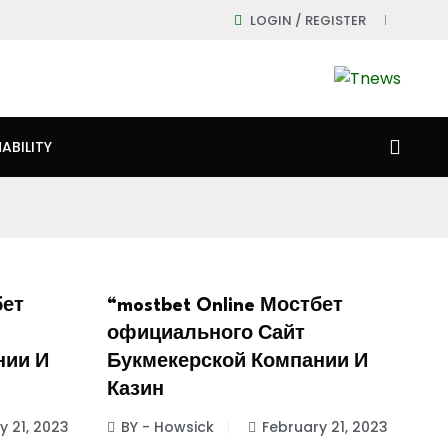
LOGIN / REGISTER
ABILITY
бет
“mostbet Online Мостбет
официального Сайт
нии И
Букмекерской Компании И
Казин
y 21, 2023
BY - Howsick
February 21, 2023