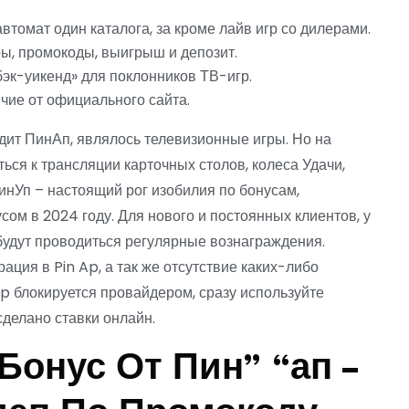
томат один каталога, за кроме лайв игр со дилерами.
ры, промокоды, выигрыш и депозит.
эк-уикенд» для поклонников ТВ-игр.
чие от официального сайта.
дит ПинАп, являлось телевизионные игры. Но на
ься к трансляции карточных столов, колеса Удачи,
инУп – настоящий рог изобилия по бонусам,
м в 2024 году. Для нового и постоянных клиентов, у
 будут проводиться регулярные вознаграждения.
ация в Pin Ap, а так же отсутствие каких-либо
Up блокируется провайдером, сразу используйте
сделано ставки онлайн.
Бонус От Пин” “ап –