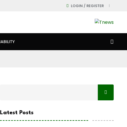
LOGIN / REGISTER
ABILITY
Latest Posts