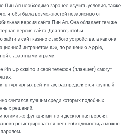
но Пин Ап необходимо заранее изучить условия, также
ого, чтобы была возможностей независимо от
обильная версия сайта Пин Ап. Она обладает тем же
ерная версия сайта. Для того, чтобы
зайти в сайт казино с любого устройства, а как она
ерационной интранетом IOS, по решению Apple,
ной с азартными играми.
 Pin Up casino и свой телефон (планшет) смогут
атах.
я в турнирных рейтингах, распределяется крупный
нно считался лучшим среди которых подобных
онных решений.
многими же функциями, но и десктопная версия.
о заново регистрироваться нет необходимости, а можно
 паролем.