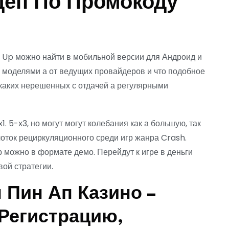
деп По Промокоду
n Up можно найти в мобильной версии для Андроид и
ся моделями а от ведущих провайдеров и что подобное
никаких нерешенных с отдачей а регулярными
. 5-х3, но могут могут колебания как а большую, так
лоток рециркуляционного среди игр жанра Crash.
 можно в формате демо. Перейдут к игре в деньги
ой стратегии.
 Пин Ап Казино –
 Регистрацию,