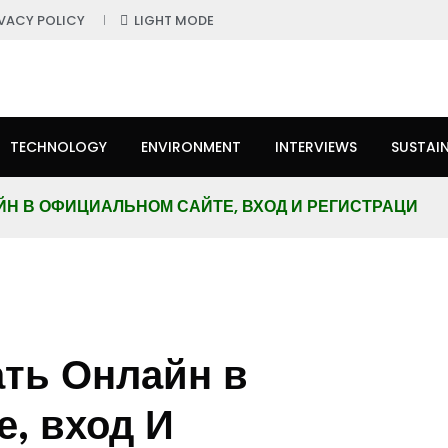
IVACY POLICY
LIGHT MODE
TECHNOLOGY
ENVIRONMENT
INTERVIEWS
SUSTAIN
АЙН В ОФИЦИАЛЬНОМ САЙТЕ, ВХОД И РЕГИСТРАЦИ
ать Онлайн в
, вход И