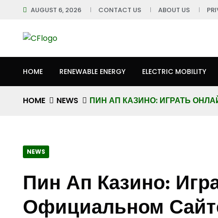
AUGUST 6, 2026
CONTACT US
ABOUT US
PR
HOME
RENEWABLE ENERGY
ELECTRIC MOBILITY
HOME
NEWS
ПИН АП КАЗИНО: ИГРАТЬ ОНЛ
NEWS
Пин Ап Казино: Игр
Официальном Сайте