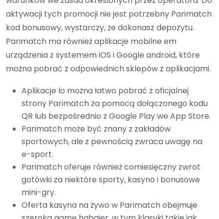
warunków we zasad określonych przez operatora. Do
aktywacji tych promocji nie jest potrzebny Parimatch
kod bonusowy, wystarczy, że dokonasz depozytu.
Parimatch ma również aplikacje mobilne em
urządzenia z systemem iOS i Google android, które
można pobrać z odpowiednich sklepów z aplikacjami.
Aplikacje lo można łatwo pobrać z oficjalnej
strony Parimatch za pomocą dołączonego kodu
QR lub bezpośrednio z Google Play we App Store.
Parimatch może być znany z zakładów
sportowych, ale z pewnością zwraca uwagę na
e-sport.
Parimatch oferuje również comiesięczny zwrot
gotówki za niektóre sporty, kasyno i bonusowe
mini-gry.
Oferta kasyna na żywo w Parimatch obejmuje
szeroką gamę habgier, w tym klasyki takie jak