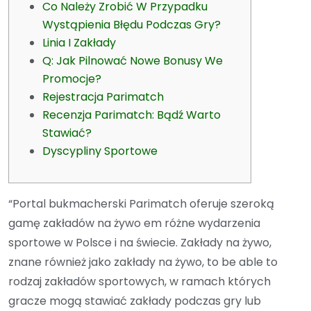
Co Należy Zrobić W Przypadku
Wystąpienia Błędu Podczas Gry?
Linia I Zakłady
Q: Jak Pilnować Nowe Bonusy We
Promocje?
Rejestracja Parimatch
Recenzja Parimatch: Bądź Warto
Stawiać?
Dyscypliny Sportowe
“Portal bukmacherski Parimatch oferuje szeroką
gamę zakładów na żywo em różne wydarzenia
sportowe w Polsce i na świecie. Zakłady na żywo,
znane również jako zakłady na żywo, to be able to
rodzaj zakładów sportowych, w ramach których
gracze mogą stawiać zakłady podczas gry lub