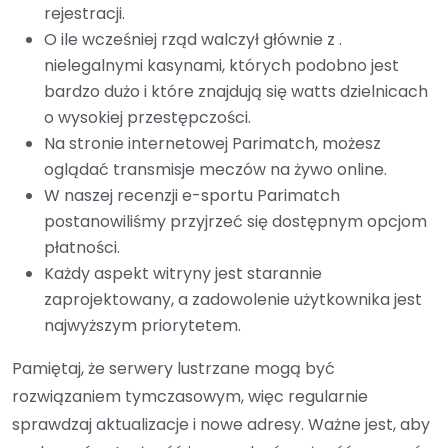
rejestracji.
O ile wcześniej rząd walczył głównie z .
nielegalnymi kasynami, których podobno jest
bardzo dużo i które znajdują się watts dzielnicach
o wysokiej przestępczości.
Na stronie internetowej Parimatch, możesz
oglądać transmisje meczów na żywo online.
W naszej recenzji e-sportu Parimatch
postanowiliśmy przyjrzeć się dostępnym opcjom
płatności.
Każdy aspekt witryny jest starannie
zaprojektowany, a zadowolenie użytkownika jest
najwyższym priorytetem.
Pamiętaj, że serwery lustrzane mogą być
rozwiązaniem tymczasowym, więc regularnie
sprawdzaj aktualizacje i nowe adresy. Ważne jest, aby