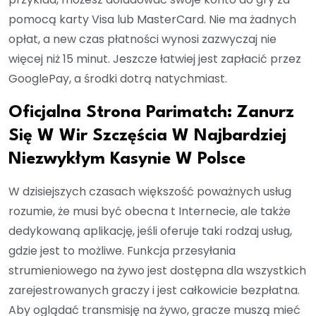
pomocą karty Visa lub MasterCard. Nie ma żadnych
opłat, a new czas płatności wynosi zazwyczaj nie
więcej niż 15 minut. Jeszcze łatwiej jest zapłacić przez
GooglePay, a środki dotrą natychmiast.
Oficjalna Strona Parimatch: Zanurz
Się W Wir Szczęścia W Najbardziej
Niezwykłym Kasynie W Polsce
W dzisiejszych czasach większość poważnych usług
rozumie, że musi być obecna t Internecie, ale także
dedykowaną aplikację, jeśli oferuje taki rodzaj usług,
gdzie jest to możliwe. Funkcja przesyłania
strumieniowego na żywo jest dostępna dla wszystkich
zarejestrowanych graczy i jest całkowicie bezpłatna.
Aby oglądać transmisję na żywo, gracze muszą mieć