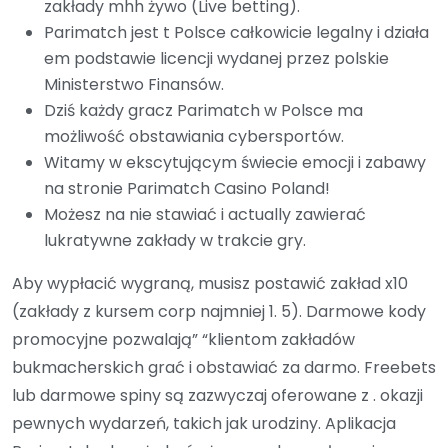
zakłady mhh żywo (Live betting).
Parimatch jest t Polsce całkowicie legalny i działa
em podstawie licencji wydanej przez polskie
Ministerstwo Finansów.
Dziś każdy gracz Parimatch w Polsce ma
możliwość obstawiania cybersportów.
Witamy w ekscytującym świecie emocji i zabawy
na stronie Parimatch Casino Poland!
Możesz na nie stawiać i actually zawierać
lukratywne zakłady w trakcie gry.
Aby wypłacić wygraną, musisz postawić zakład x10
(zakłady z kursem corp najmniej 1. 5). Darmowe kody
promocyjne pozwalają” “klientom zakładów
bukmacherskich grać i obstawiać za darmo. Freebets
lub darmowe spiny są zazwyczaj oferowane z . okazji
pewnych wydarzeń, takich jak urodziny. Aplikacja