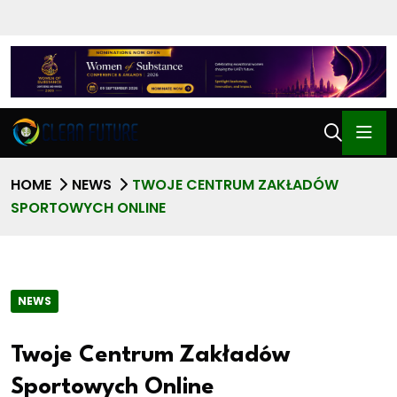
HOME
NEWS
TWOJE CENTRUM ZAKŁADÓW
SPORTOWYCH ONLINE
NEWS
Twoje Centrum Zakładów
Sportowych Online