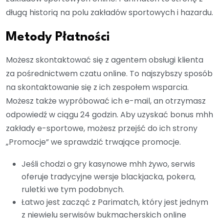
długą historią na polu zakładów sportowych i hazardu.
Metody Płatności
Możesz skontaktować się z agentem obsługi klienta
za pośrednictwem czatu online. To najszybszy sposób
na skontaktowanie się z ich zespołem wsparcia.
Możesz także wypróbować ich e-mail, an otrzymasz
odpowiedź w ciągu 24 godzin. Aby uzyskać bonus mhh
zakłady e-sportowe, możesz przejść do ich strony
„Promocje” we sprawdzić trwające promocje.
Jeśli chodzi o gry kasynowe mhh żywo, serwis
oferuje tradycyjne wersje blackjacka, pokera,
ruletki we tym podobnych.
Łatwo jest zacząć z Parimatch, który jest jednym
z niewielu serwisów bukmacherskich online