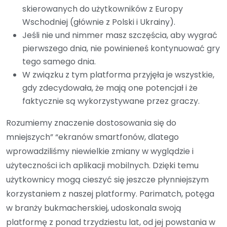
skierowanych do użytkowników z Europy
Wschodniej (głównie z Polski i Ukrainy).
Jeśli nie und nimmer masz szczęścia, aby wygrać
pierwszego dnia, nie powinieneś kontynuować gry
tego samego dnia.
W związku z tym platforma przyjęła je wszystkie,
gdy zdecydowała, że ​​mają one potencjał i że
faktycznie są wykorzystywane przez graczy.
Rozumiemy znaczenie dostosowania się do
mniejszych” “ekranów smartfonów, dlatego
wprowadziliśmy niewielkie zmiany w wyglądzie i
użyteczności ich aplikacji mobilnych. Dzięki temu
użytkownicy mogą cieszyć się jeszcze płynniejszym
korzystaniem z naszej platformy. Parimatch, potęga
w branży bukmacherskiej, udoskonala swoją
platformę z ponad trzydziestu lat, od jej powstania w