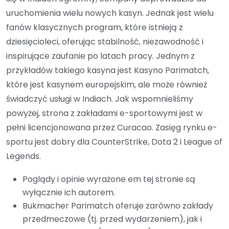
uruchomienia wielu nowych kasyn. Jednak jest wielu
fanów klasycznych program, które istnieją z
dziesięcioleci, oferując stabilność, niezawodność i
inspirujące zaufanie po latach pracy. Jednym z
przykładów takiego kasyna jest Kasyno Parimatch,
które jest kasynem europejskim, ale może również
świadczyć usługi w Indiach. Jak wspomnieliśmy
powyżej, strona z zakładami e-sportowymi jest w
pełni licencjonowana przez Curacao. Zasięg rynku e-
sportu jest dobry dla CounterStrike, Dota 2 i League of
Legends.
Poglądy i opinie wyrażone em tej stronie są
wyłącznie ich autorem.
Bukmacher Parimatch oferuje zarówno zakłady
przedmeczowe (tj. przed wydarzeniem), jak i