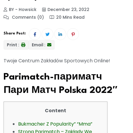
BY - Howsick
December 23, 2022
Comments (0)
20 Mins Read
Share Post:
Print :
Email :
Twoje Centrum Zakładów Sportowych Online!
Parimatch-париматч
Пари Матч Polska 2022″
Content
Bukmacher Z Popularity” “Mma”
Strona Parimatch – Zakłady We